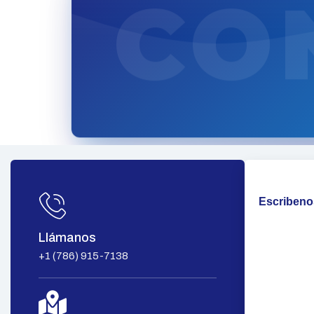
CO
Escribeno
Llámanos
+1 (786) 915-7138