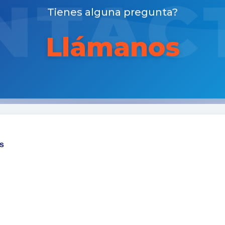
NTAC
Tienes alguna pregunta?
Llámanos
s