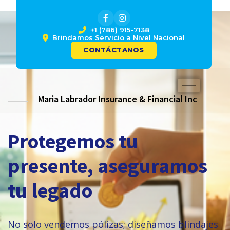
Skip
to
content
+1 (786) 915-7138
Brindamos Servicio a Nivel Nacional
CONTÁCTANOS
Maria Labrador Insurance & Financial Inc
Protegemos tu
presente, aseguramos
tu legado
No solo vendemos pólizas; diseñamos blindajes